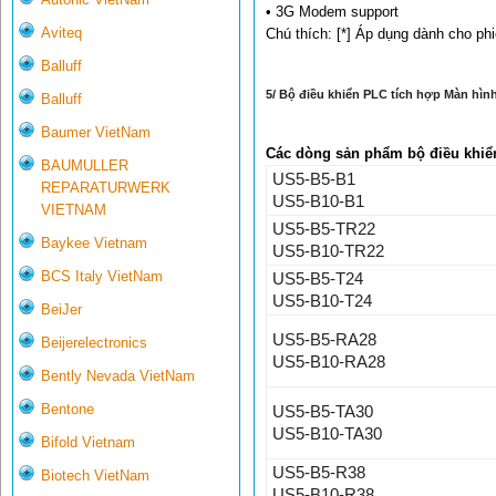
• 3G Modem support
Aviteq
Chú thích: [*] Áp dụng dành cho ph
Balluff
5/ Bộ điều khiển PLC tích hợp Màn hình
Balluff
Baumer VietNam
Các dòng sản phẩm bộ điều khiển
BAUMULLER
US5-B5-B1
REPARATURWERK
US5-B10-B1
VIETNAM
US5-B5-TR22
Baykee Vietnam
US5-B10-TR22
BCS Italy VietNam
US5-B5-T24
US5-B10-T24
BeiJer
US5-B5-RA28
Beijerelectronics
US5-B10-RA28
Bently Nevada VietNam
Bentone
US5-B5-TA30
US5-B10-TA30
Bifold Vietnam
US5-B5-R38
Biotech VietNam
US5-B10-R38