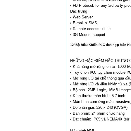
• FB Protocol: for any 3rd party pro
Đặc trưng
• Web Server
• E-mail & SMS
• Remote access utilities
• 3G Modem support
12/ Bộ Điều Khiển PLC tích hợp Màn Hì
NHỮNG ĐẶC ĐIỂM ĐẶC TRƯNG 
• Khả năng mở rộng lên tới 1000 I/
• Tùy chọn I/O: tùy chọn module I/
• Mở rộng I/O tại chỗ thông qua đầ
• Mở rộng I/O và điều khiển từ xa 
• Bộ nhớ: 2MB Logic, 16MB Image
• Kích thước màn hình: 5.7 inch
• Màn hình cảm ứng màu: resistive
• Độ phân giải: 320 x 240 (QVGA)
• Bàn phím: 24 phím chức năng
• Đạt chuẩn: IP65 và NEMA4X (sử d
Màn hình HMI