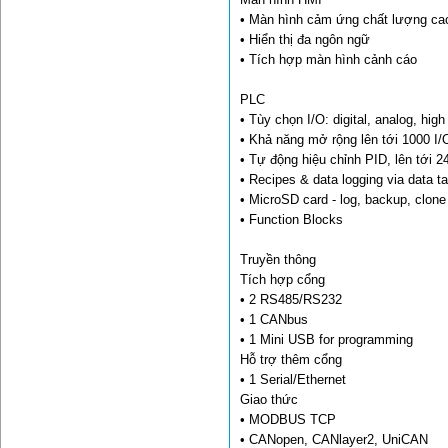
• Màn hình cảm ứng chất lượng ca
• Hiển thị đa ngôn ngữ
• Tích hợp màn hình cảnh cáo
PLC
• Tùy chọn I/O: digital, analog, hi
• Khả năng mở rộng lên tới 1000 I/
• Tự động hiệu chỉnh PID, lên tới 2
• Recipes & data logging via data t
• MicroSD card - log, backup, clon
• Function Blocks
Truyền thông
Tích hợp cổng
• 2 RS485/RS232
• 1 CANbus
• 1 Mini USB for programming
Hỗ trợ thêm cổng
• 1 Serial/Ethernet
Giao thức
• MODBUS TCP
• CANopen, CANlayer2, UniCAN