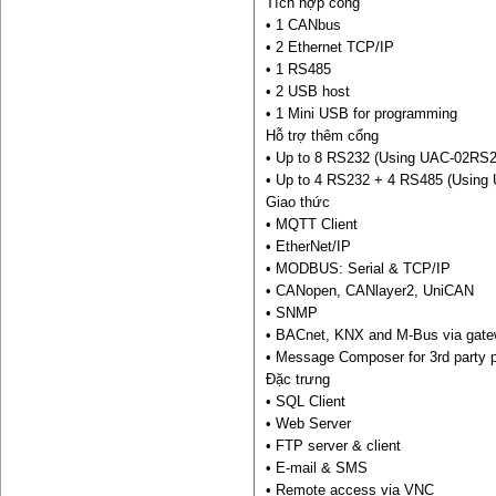
Tích hợp cổng
• 1 CANbus
• 2 Ethernet TCP/IP
• 1 RS485
• 2 USB host
• 1 Mini USB for programming
Hỗ trợ thêm cổng
• Up to 8 RS232 (Using UAC-02RS2
• Up to 4 RS232 + 4 RS485 (Usin
Giao thức
• MQTT Client
• EtherNet/IP
• MODBUS: Serial & TCP/IP
• CANopen, CANlayer2, UniCAN
• SNMP
• BACnet, KNX and M-Bus via gat
• Message Composer for 3rd party p
Đặc trưng
• SQL Client
• Web Server
• FTP server & client
• E-mail & SMS
• Remote access via VNC