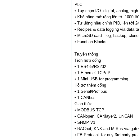
PLC
• Tùy chọn I/O: digital, analog, hi
• Khả năng mở rộng lên tới 1000 I/
• Tự động hiệu chỉnh PID, lên tới 2
• Recipes & data logging via data t
• MicroSD card - log, backup, clon
• Function Blocks
Truyền thông
Tích hợp cổng
• 1 RS485/RS232
• 1 Ethernet TCP/IP
• 1 Mini USB for programming
Hỗ trợ thêm cổng
• 1 Serial/Profibus
• 1 CANbus
Giao thức
• MODBUS TCP
• CANopen, CANlayer2, UniCAN
• SNMP V1
• BACnet, KNX and M-Bus via gat
• FB Protocol: for any 3rd party pro