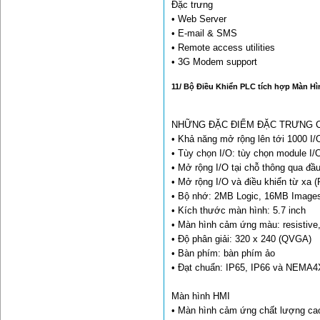
Đặc trưng
• Web Server
• E-mail & SMS
• Remote access utilities
• 3G Modem support
11/ Bộ Điều Khiển PLC tích hợp Màn Hì
NHỮNG ĐẶC ĐIỂM ĐẶC TRƯNG 
• Khả năng mở rộng lên tới 1000 I/
• Tùy chọn I/O: tùy chọn module I/
• Mở rộng I/O tại chỗ thông qua đầ
• Mở rộng I/O và điều khiển từ xa 
• Bộ nhớ: 2MB Logic, 16MB Image
• Kích thước màn hình: 5.7 inch
• Màn hình cảm ứng màu: resistive
• Độ phân giải: 320 x 240 (QVGA)
• Bàn phím: bàn phím ảo
• Đạt chuẩn: IP65, IP66 và NEMA4X
Màn hình HMI
• Màn hình cảm ứng chất lượng ca