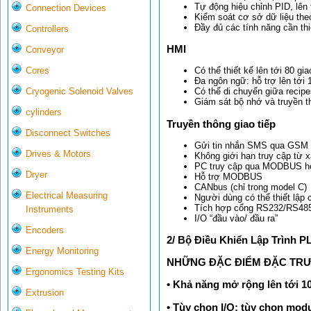
Tự động hiệu chỉnh PID, lên 
Connection Devices
Kiểm soát cơ sở dữ liệu theo
Đầy đủ các tính năng cần th
Controllers
HMI
Conveyor
Cores
Có thể thiết kế lên tới 80 gi
Đa ngôn ngữ: hỗ trợ lên tới
Cryogenic Solenoid Valves
Có thể di chuyển giữa recip
Giám sát bộ nhớ và truyền 
cylinders
Truyền thông giao tiếp
Disconnect Switches
Gửi tin nhắn SMS qua GSM
Drives & Motors
Không giới hạn truy cập từ x
PC truy cập qua MODBUS h
Dryer
Hỗ trợ MODBUS
CANbus (chỉ trong model C)
Electrical Measuring
Người dùng có thể thiết lập 
Tích hợp cổng RS232/RS48
Instruments
I/O “đầu vào/ đầu ra”
Encoders
2/ Bộ Điều Khiển Lập Trình P
Energy Monitoring
NHỮNG ĐẶC ĐIỂM ĐẶC TR
Ergonomics Testing Kits
• Khả năng mở rộng lên tới 10
Extrusion
• Tùy chọn I/O: tùy chọn modu