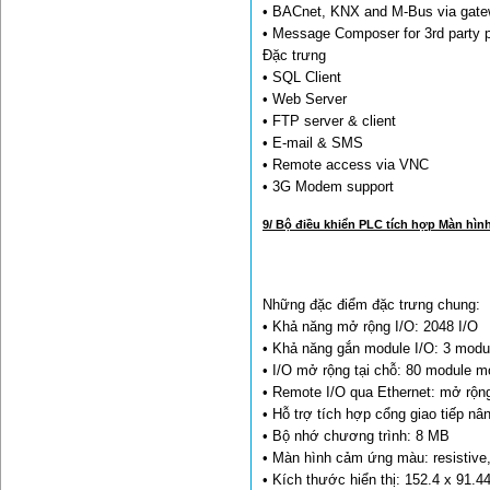
• BACnet, KNX and M-Bus via gat
• Message Composer for 3rd party p
Đặc trưng
• SQL Client
• Web Server
• FTP server & client
• E-mail & SMS
• Remote access via VNC
• 3G Modem support
9/ Bộ điều khiển PLC tích hợp Màn hìn
Những đặc điểm đặc trưng chung:
• Khả năng mở rộng I/O: 2048 I/O
• Khả năng gắn module I/O: 3 modu
• I/O mở rộng tại chỗ: 80 module 
• Remote I/O qua Ethernet: mở rộng
• Hỗ trợ tích hợp cổng giao tiếp n
• Bộ nhớ chương trình: 8 MB
• Màn hình cảm ứng màu: resistive
• Kích thước hiển thị: 152.4 x 91.