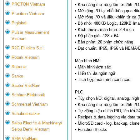
PROTON Vietnam
• Khả năng mở rộng lên tới 256 I/O
• Mở rộng I/O tại chỗ thông qua đầ
Proxitron Vietnam
• Mở rộng I/O và điều khiển từ xa 
Ptglobal
• Bộ nhớ: 488KB Logic, 128KB Ima
• Kích thước màn hình: 2.4 inch
Pulsar Measurement
• Độ phân giải: 128 x 64
Vietnam
• Bàn phím: 20 phím chức năng
R2G Fluidics S.r.l.
• Đạt chuẩn: IP65, IP66 và NEMA4X
Rotork Vietnam
Màn hình HMI
Rotronic
• Màn hình đơn sắc
• Hiển thị đa ngôn ngữ
Sanko
• Tích hợp màn hình cảnh cáo
Sauter VietNam
PLC
Schärer-Elektronik
• Tùy chọn I/O: digital, analog, hi
Schmersal VietNam
• Khả năng mở rộng lên tới 256 I/O
• Tự động hiệu chỉnh PID, lên tới 2
Schubert-salzer
• Recipes & data logging via data t
Seibu Electric & Machinery/
• MicroSD card - log, backup, clon
Seibu Denki Vietnam
• Function Blocks
SEM VietNam