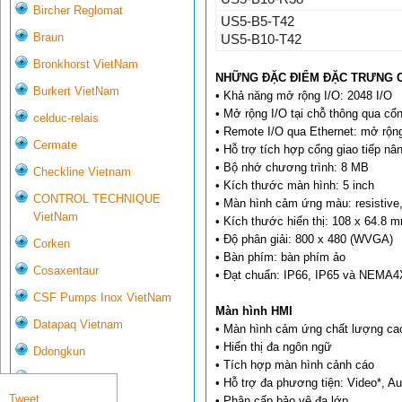
Bircher Reglomat
US5-B5-T42
Braun
US5-B10-T42
Bronkhorst VietNam
NHỮNG ĐẶC ĐIỂM ĐẶC TRƯNG 
Burkert VietNam
• Khả năng mở rộng I/O: 2048 I/O
• Mở rộng I/O tại chỗ thông qua cổ
celduc-relais
• Remote I/O qua Ethernet: mở rộng
Cermate
• Hỗ trợ tích hợp cổng giao tiếp n
• Bộ nhớ chương trình: 8 MB
Checkline Vietnam
• Kích thước màn hình: 5 inch
CONTROL TECHNIQUE
• Màn hình cảm ứng màu: resistive
VietNam
• Kích thước hiển thị: 108 x 64.8 
• Độ phân giải: 800 x 480 (WVGA)
Corken
• Bàn phím: bàn phím ảo
Cosaxentaur
• Đạt chuẩn: IP66, IP65 và NEMA4X
CSF Pumps Inox VietNam
Màn hình HMI
Datapaq Vietnam
• Màn hình cảm ứng chất lượng ca
• Hiển thị đa ngôn ngữ
Ddongkun
• Tích hợp màn hình cảnh cáo
Delta Controls
• Hỗ trợ đa phương tiện: Video*, A
Tweet
• Phân cấp bảo vệ đa lớp