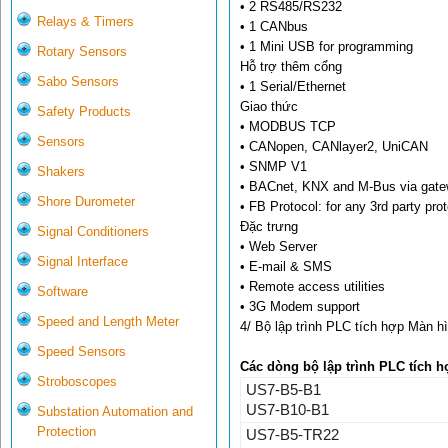
• 2 RS485/RS232
Relays & Timers
• 1 CANbus
• 1 Mini USB for programming
Rotary Sensors
Hỗ trợ thêm cổng
Sabo Sensors
• 1 Serial/Ethernet
Giao thức
Safety Products
• MODBUS TCP
Sensors
• CANopen, CANlayer2, UniCAN
• SNMP V1
Shakers
• BACnet, KNX and M-Bus via gat
Shore Durometer
• FB Protocol: for any 3rd party pro
Đặc trưng
Signal Conditioners
• Web Server
Signal Interface
• E-mail & SMS
• Remote access utilities
Software
• 3G Modem support
Speed and Length Meter
4/ Bộ lập trình PLC tích hợp Màn hì
Speed Sensors
Các dòng bộ lập trình PLC tích h
Stroboscopes
US7-B5-B1
US7-B10-B1
Substation Automation and
Protection
US7-B5-TR22