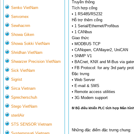
Truyền thông
Senko VietNam
Tích hợp cổng
• 1 RS485/RS232
Servomex
Hỗ trợ thêm cổng
Sewhacnm
• 1 Serial/Ethernet/Profibus
• 1 CANbus
Showa Giken
Giao thức
Showa Sokki VietNam
• MODBUS TCP
• CANopen, CANlayer2, UniCAN
Shridhan VietNam
• SNMP V1
Shwarzer Precision VietNam
• BACnet, KNX and M-Bus via gat
• FB Protocol: for any 3rd party pro
Sick VietNam
Đặc trưng
Sigrist
• Web Server
• E-mail & SMS
Sirca Vietnam
• Remote access utilities
Sprecherschuh
• 3G Modem support
Stego VietNam
8/ Bộ điều khiển PLC tích hợp Màn hình
sterilAir
STS SENSOR Vietnam
Những đặc điểm đặc trưng chung:
Systemrosati Vietnam