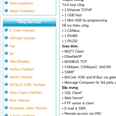
Semi-conductor
Tích hợp cổng
• 1 Ethernet TCP/IP
Water-Treatment
• 1 USB host
• 1 Mini USB for programming
Hãng sản xuất
Hỗ trợ thêm cổng
1- Cube Vietnam
• 1 CANbus
• 1 RS485
ADFweb Vietnam
• 1 RS232
Agr
Giao thức
• MQTT Client
Aii
• EtherNet/IP
Allen-Bradley
• MODBUS TCP
• CANopen, CANlayer2, UniCAN
Anritsu VietNam
• SNMP
Apiste Vietnam
• BACnet, KNX and M-Bus via gat
• Message Composer for 3rd party p
APOLLO FIRE VietNam
Đặc trưng
Atlas Copco VietNam
• SQL Client*
• Web Server*
Atos Vietnam
• FTP server & client
Automatic valve Vietnam
• E-mail & SMS
• Remote access via VNC
Autonic VietNam