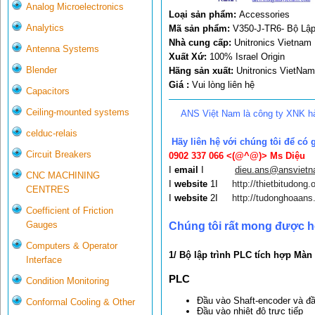
Analog Microelectronics
Loại sản phẩm:
Accessories
Analytics
Mã sản phẩm:
V350-J-TR6- Bộ Lập
Nhà cung cấp:
Unitronics Vietnam
Antenna Systems
Xuất Xứ:
100% Israel Origin
Blender
Hãng sản xuất:
Unitronics VietNam
Giá :
Vui lòng liên hệ
Capacitors
Ceiling-mounted systems
ANS Việt Nam là công ty XNK hà
celduc-relais
Hãy liên hệ với chúng tôi để có 
Circuit Breakers
0902 337 066 <(@^@)>
Ms Diệu
I
email
I
dieu.ans@ansviet
CNC MACHINING
I
website
1I
http://thietbitudong.o
CENTRES
I
website
2I
http://tudonghoaans
Coefficient of Friction
Gauges
Chúng tôi rất mong được h
Computers & Operator
1/ Bộ lập trình PLC tích hợp Mà
Interface
PLC
Condition Monitoring
Đầu vào Shaft-encoder và 
Conformal Cooling & Other
Đầu vào nhiệt độ trực tiếp