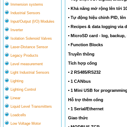
Immersion systems
• Khả năng mở rộng lên tới 10
Industrial Sensors
• Tự động hiệu chỉnh PID, lên 
Input/Output (I/O) Modules
• Recipes & data logging via 
Inverter
• MicroSD card - log, backup,
Isolation Solenoid Valves
• Function Blocks
Laser-Distance Sensor
Truyền thông
Legacy Products
Tích hợp cổng
Level measurement
• 2 RS485/RS232
Light Industrial Sensors
Lighting
• 1 CANbus
Lighting Control
• 1 Mini USB for programmin
Linear
Hỗ trợ thêm cổng
Liquid Level Transmitters
• 1 Serial/Ethernet
Loadcells
Giao thức
Low Voltage Motor
• MODBUS TCP