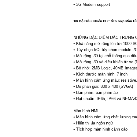
• 3G Modem support
10/ Bộ Điều Khiển PLC tích hợp Màn Hì
NHỮNG ĐẶC ĐIỂM ĐẶC TRƯNG 
• Khả năng mở rộng lên tới 1000 I/
• Tùy chọn I/O: tùy chọn module I/
• Mở rộng I/O tại chỗ thông qua đầ
• Mở rộng I/O và điều khiển từ xa 
• Bộ nhớ: 2MB Logic, 40MB Image
• Kích thước màn hình: 7 inch
• Màn hình cảm ứng màu: resistive
• Độ phân giải: 800 x 400 (SVGA)
• Bàn phím: bàn phím ảo
• Đạt chuẩn: IP65, IP66 và NEMA4X
Màn hình HMI
• Màn hình cảm ứng chất lượng ca
• Hiển thị đa ngôn ngữ
• Tích hợp màn hình cảnh cáo