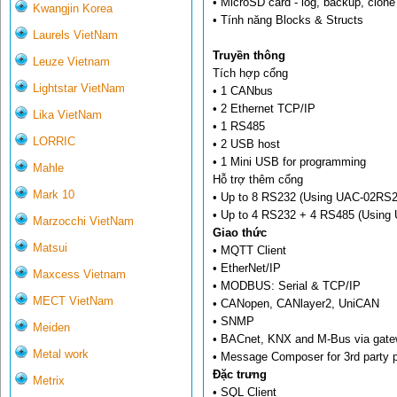
• MicroSD card - log, backup, clon
Kwangjin Korea
• Tính năng Blocks & Structs
Laurels VietNam
Truyền thông
Leuze Vietnam
Tích hợp cổng
Lightstar VietNam
• 1 CANbus
• 2 Ethernet TCP/IP
Lika VietNam
• 1 RS485
LORRIC
• 2 USB host
• 1 Mini USB for programming
Mahle
Hỗ trợ thêm cổng
Mark 10
• Up to 8 RS232 (Using UAC-02RS2
• Up to 4 RS232 + 4 RS485 (Usin
Marzocchi VietNam
Giao thức
Matsui
• MQTT Client
• EtherNet/IP
Maxcess Vietnam
• MODBUS: Serial & TCP/IP
MECT VietNam
• CANopen, CANlayer2, UniCAN
• SNMP
Meiden
• BACnet, KNX and M-Bus via gat
Metal work
• Message Composer for 3rd party p
Đặc trưng
Metrix
• SQL Client