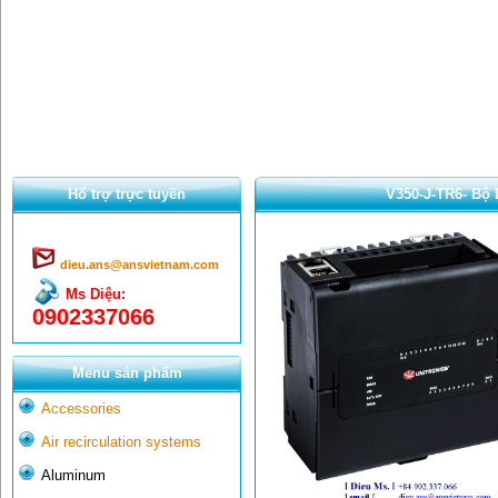
Hổ trợ trực tuyến
V350-J-TR6- Bộ 
dieu.ans@ansvietnam.com
Ms Diệu:
0902337066
Menu sản phẩm
Accessories
Air recirculation systems
Aluminum