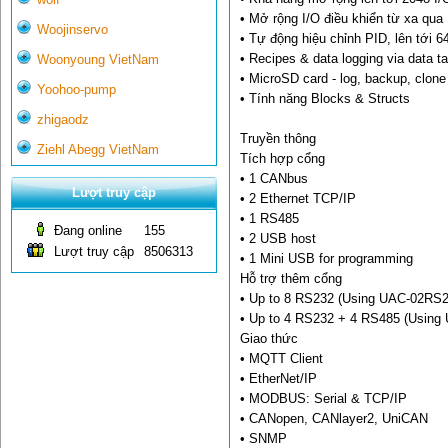
• Mở rộng I/O điều khiển từ xa qua
Woojinservo
• Tự động hiệu chỉnh PID, lên tới 6
• Recipes & data logging via data t
Woonyoung VietNam
• MicroSD card - log, backup, clon
Yoohoo-pump
• Tính năng Blocks & Structs
zhigaodz
Truyền thông
Ziehl Abegg VietNam
Tích hợp cổng
• 1 CANbus
Lượt truy cập
• 2 Ethernet TCP/IP
• 1 RS485
Đang online
155
• 2 USB host
Lượt truy cập
8506313
• 1 Mini USB for programming
Hỗ trợ thêm cổng
• Up to 8 RS232 (Using UAC-02RS2
• Up to 4 RS232 + 4 RS485 (Usin
Giao thức
• MQTT Client
• EtherNet/IP
• MODBUS: Serial & TCP/IP
• CANopen, CANlayer2, UniCAN
• SNMP