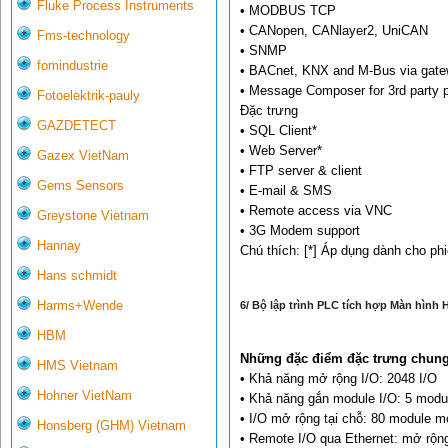
Fluke Process Instruments
• MODBUS TCP
• CANopen, CANlayer2, UniCAN
Fms-technology
• SNMP
fomindustrie
• BACnet, KNX and M-Bus via gat
• Message Composer for 3rd party p
Fotoelektrik-pauly
Đặc trưng
GAZDETECT
• SQL Client*
• Web Server*
Gazex VietNam
• FTP server & client
Gems Sensors
• E-mail & SMS
• Remote access via VNC
Greystone Vietnam
• 3G Modem support
Hannay
Chú thích: [*] Áp dụng dành cho ph
Hans schmidt
Harms+Wende
6/ Bộ lập trình PLC tích hợp Màn hình 
HBM
Những đặc điểm đặc trưng chung
HMS Vietnam
• Khả năng mở rộng I/O: 2048 I/O
Hohner VietNam
• Khả năng gắn module I/O: 5 modu
• I/O mở rộng tại chỗ: 80 module 
Honsberg (GHM) Vietnam
• Remote I/O qua Ethernet: mở rộng