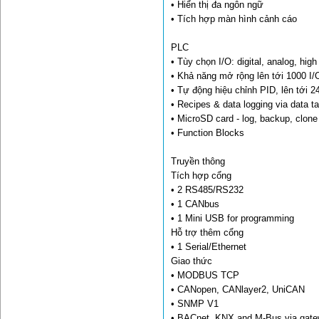
• Hiển thị đa ngôn ngữ
• Tích hợp màn hình cảnh cáo
PLC
• Tùy chọn I/O: digital, analog, hi
• Khả năng mở rộng lên tới 1000 I/
• Tự động hiệu chỉnh PID, lên tới 2
• Recipes & data logging via data t
• MicroSD card - log, backup, clon
• Function Blocks
Truyền thông
Tích hợp cổng
• 2 RS485/RS232
• 1 CANbus
• 1 Mini USB for programming
Hỗ trợ thêm cổng
• 1 Serial/Ethernet
Giao thức
• MODBUS TCP
• CANopen, CANlayer2, UniCAN
• SNMP V1
• BACnet, KNX and M-Bus via gat