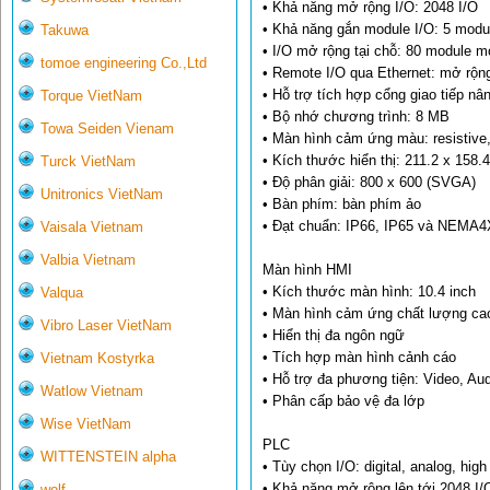
• Khả năng mở rộng I/O: 2048 I/O
• Khả năng gắn module I/O: 5 modu
Takuwa
• I/O mở rộng tại chỗ: 80 module 
tomoe engineering Co.,Ltd
• Remote I/O qua Ethernet: mở rộng
• Hỗ trợ tích hợp cổng giao tiếp n
Torque VietNam
• Bộ nhớ chương trình: 8 MB
Towa Seiden Vienam
• Màn hình cảm ứng màu: resistive,
• Kích thước hiển thị: 211.2 x 158
Turck VietNam
• Độ phân giải: 800 x 600 (SVGA)
Unitronics VietNam
• Bàn phím: bàn phím ảo
• Đạt chuẩn: IP66, IP65 và NEMA4X
Vaisala Vietnam
Valbia Vietnam
Màn hình HMI
• Kích thước màn hình: 10.4 inch
Valqua
• Màn hình cảm ứng chất lượng ca
Vibro Laser VietNam
• Hiển thị đa ngôn ngữ
• Tích hợp màn hình cảnh cáo
Vietnam Kostyrka
• Hỗ trợ đa phương tiện: Video, Au
Watlow Vietnam
• Phân cấp bảo vệ đa lớp
Wise VietNam
PLC
WITTENSTEIN alpha
• Tùy chọn I/O: digital, analog, hi
• Khả năng mở rộng lên tới 2048 I/
wolf