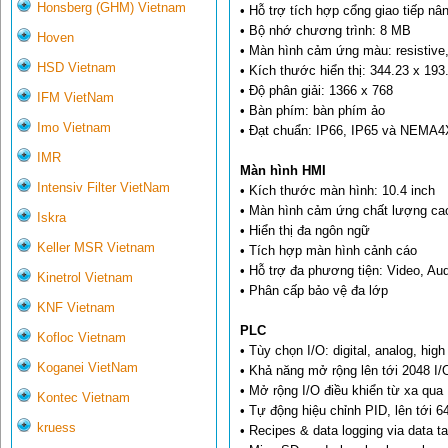
Honsberg (GHM) Vietnam
• Hỗ trợ tích hợp cổng giao tiếp n
• Bộ nhớ chương trình: 8 MB
Hoven
• Màn hình cảm ứng màu: resistive
HSD Vietnam
• Kích thước hiển thị: 344.23 x 19
• Độ phân giải: 1366 x 768
IFM VietNam
• Bàn phím: bàn phím ảo
Imo Vietnam
• Đạt chuẩn: IP66, IP65 và NEMA4X
IMR
Màn hình HMI
Intensiv Filter VietNam
• Kích thước màn hình: 10.4 inch
• Màn hình cảm ứng chất lượng ca
Iskra
• Hiển thị đa ngôn ngữ
Keller MSR Vietnam
• Tích hợp màn hình cảnh cáo
• Hỗ trợ đa phương tiện: Video, Au
Kinetrol Vietnam
• Phân cấp bảo vệ đa lớp
KNF Vietnam
PLC
Kofloc Vietnam
• Tùy chọn I/O: digital, analog, hi
Koganei VietNam
• Khả năng mở rộng lên tới 2048 I/
• Mở rộng I/O điều khiển từ xa qua
Kontec Vietnam
• Tự động hiệu chỉnh PID, lên tới 6
kruess
• Recipes & data logging via data t