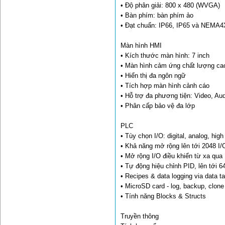
• Độ phân giải: 800 x 480 (WVGA)
• Bàn phím: bàn phím ảo
• Đạt chuẩn: IP66, IP65 và NEMA4X
Màn hình HMI
• Kích thước màn hình: 7 inch
• Màn hình cảm ứng chất lượng ca
• Hiển thị đa ngôn ngữ
• Tích hợp màn hình cảnh cáo
• Hỗ trợ đa phương tiện: Video, Au
• Phân cấp bảo vệ đa lớp
PLC
• Tùy chọn I/O: digital, analog, hi
• Khả năng mở rộng lên tới 2048 I/
• Mở rộng I/O điều khiển từ xa qua
• Tự động hiệu chỉnh PID, lên tới 6
• Recipes & data logging via data t
• MicroSD card - log, backup, clon
• Tính năng Blocks & Structs
Truyền thông