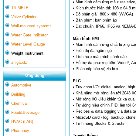
• Màn hình cảm ứng màu: resistive
TRIMBLE
• Kích thước hiển thị: 108 x 64.8 
• Độ phân giải: 800 x 480 (WVGA)
Valve-Cylinder
• Bàn phím: bàn phím ảo
Wall-mounted systems
• Đạt chuẩn: IP66, IP65 và NEMA4X
Water Gate Indicator
Màn hình HMI
Water Level Gauge
• Màn hình cảm ứng chất lượng ca
• Hiển thị đa ngôn ngữ
Weight Instrument
• Tích hợp màn hình cảnh cáo
zhigaodz
• Hỗ trợ đa phương tiện: Video*, A
• Phân cấp bảo vệ đa lớp
Ứng dụng
PLC
Automotive
• Tùy chọn I/O: digital, analog, hi
• Khả năng mở rộng lên tới 2048 I/
Building
• Mở rộng I/O điều khiển từ xa qua
Chemical
• Tự động hiệu chỉnh PID, lên tới 6
• Recipes & data logging via data t
Food&Beverage
• MicroSD card - log, backup, clon
HVAC (LAB)
• Tính năng Blocks & Structs
Pharmacy
Truyền thông