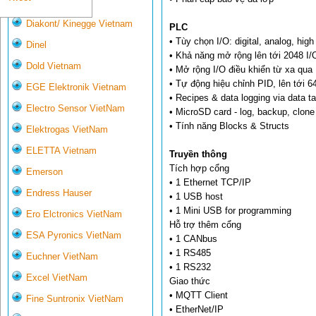
Deltasensor
Diakont/ Kinegge Vietnam
PLC
• Tùy chọn I/O: digital, analog, hi
Dinel
• Khả năng mở rộng lên tới 2048 I/
Dold Vietnam
• Mở rộng I/O điều khiển từ xa qua
• Tự động hiệu chỉnh PID, lên tới 6
EGE Elektronik Vietnam
• Recipes & data logging via data t
Electro Sensor VietNam
• MicroSD card - log, backup, clon
• Tính năng Blocks & Structs
Elektrogas VietNam
ELETTA Vietnam
Truyền thông
Tích hợp cổng
Emerson
• 1 Ethernet TCP/IP
Endress Hauser
• 1 USB host
• 1 Mini USB for programming
Ero Elctronics VietNam
Hỗ trợ thêm cổng
ESA Pyronics VietNam
• 1 CANbus
• 1 RS485
Euchner VietNam
• 1 RS232
Excel VietNam
Giao thức
• MQTT Client
Fine Suntronix VietNam
• EtherNet/IP