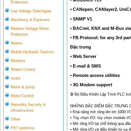
Protectors
• CANopen, CANlayer2, Uni
Low Voltage Switchgear
• SNMP V1
Machinery & Equiment
• BACnet, KNX and M-Bus vi
Medium Voltage Motor
Protectors
• FB Protocol: for any 3rd par
Meters
Đặc trưng
Mobile Hydraulic Sensors
• Web Server
Monitors
• E-mail & SMS
Motion Control
• Remote access utilities
motor
• 3G Modem support
Motor & pump
3/
Bộ Điều Khiển Lập Trình PLC tíc
Motor Control
Networks Security &
NHỮNG ĐẶC ĐIỂM ĐẶC TRƯNG 
Infrastructure
• Khả năng mở rộng lên tới 1000 I/
• Tùy chọn I/O: tùy chọn module I/
Other
• Mở rộng I/O tại chỗ thông qua đầ
PET preforms
• Mở rộng I/O và điều khiển từ xa 