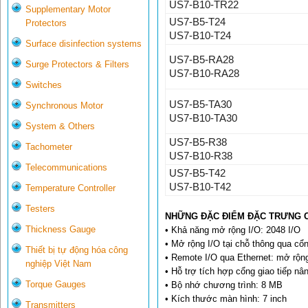
US7-B10-TR22
Supplementary Motor
US7-B5-T24
Protectors
US7-B10-T24
Surface disinfection systems
US7-B5-RA28
Surge Protectors & Filters
US7-B10-RA28
Switches
US7-B5-TA30
Synchronous Motor
US7-B10-TA30
System & Others
US7-B5-R38
Tachometer
US7-B10-R38
Telecommunications
US7-B5-T42
US7-B10-T42
Temperature Controller
Testers
NHỮNG ĐẶC ĐIỂM ĐẶC TRƯNG 
Thickness Gauge
• Khả năng mở rộng I/O: 2048 I/O
• Mở rộng I/O tại chỗ thông qua cổ
Thiết bị tự động hóa công
• Remote I/O qua Ethernet: mở rộng
nghiệp Việt Nam
• Hỗ trợ tích hợp cổng giao tiếp n
Torque Gauges
• Bộ nhớ chương trình: 8 MB
• Kích thước màn hình: 7 inch
Transmitters