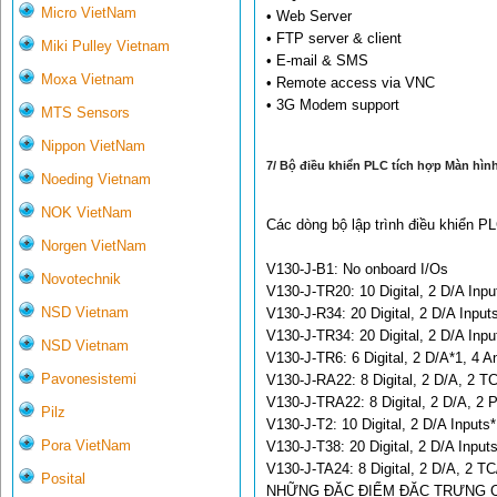
Micro VietNam
• Web Server
• FTP server & client
Miki Pulley Vietnam
• E-mail & SMS
Moxa Vietnam
• Remote access via VNC
• 3G Modem support
MTS Sensors
Nippon VietNam
7/ Bộ điều khiển PLC tích hợp Màn hình
Noeding Vietnam
NOK VietNam
Các dòng bộ lập trình điều khiển P
Norgen VietNam
V130-J-B1: No onboard I/Os
Novotechnik
V130-J-TR20: 10 Digital, 2 D/A Inpu
NSD Vietnam
V130-J-R34: 20 Digital, 2 D/A Input
V130-J-TR34: 20 Digital, 2 D/A Inpu
NSD Vietnam
V130-J-TR6: 6 Digital, 2 D/A*1, 4 A
Pavonesistemi
V130-J-RA22: 8 Digital, 2 D/A, 2 TC
V130-J-TRA22: 8 Digital, 2 D/A, 2 P
Pilz
V130-J-T2: 10 Digital, 2 D/A Inputs
Pora VietNam
V130-J-T38: 20 Digital, 2 D/A Input
V130-J-TA24: 8 Digital, 2 D/A, 2 TC
Posital
NHỮNG ĐẶC ĐIỂM ĐẶC TRƯNG 