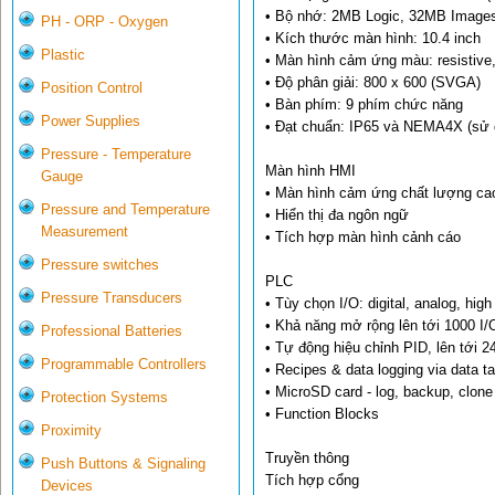
• Bộ nhớ: 2MB Logic, 32MB Image
PH - ORP - Oxygen
• Kích thước màn hình: 10.4 inch
Plastic
• Màn hình cảm ứng màu: resistive
• Độ phân giải: 800 x 600 (SVGA)
Position Control
• Bàn phím: 9 phím chức năng
Power Supplies
• Đạt chuẩn: IP65 và NEMA4X (sử d
Pressure - Temperature
Màn hình HMI
Gauge
• Màn hình cảm ứng chất lượng ca
Pressure and Temperature
• Hiển thị đa ngôn ngữ
Measurement
• Tích hợp màn hình cảnh cáo
Pressure switches
PLC
Pressure Transducers
• Tùy chọn I/O: digital, analog, hi
• Khả năng mở rộng lên tới 1000 I/
Professional Batteries
• Tự động hiệu chỉnh PID, lên tới 2
Programmable Controllers
• Recipes & data logging via data t
• MicroSD card - log, backup, clon
Protection Systems
• Function Blocks
Proximity
Truyền thông
Push Buttons & Signaling
Tích hợp cổng
Devices