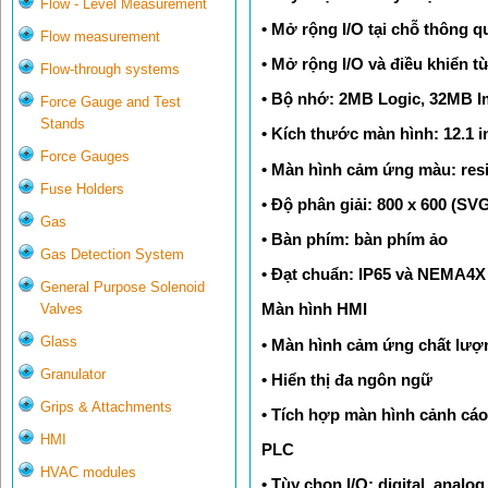
Flow - Level Measurement
• Mở rộng I/O tại chỗ thông q
Flow measurement
• Mở rộng I/O và điều khiển t
Flow-through systems
• Bộ nhớ: 2MB Logic, 32MB 
Force Gauge and Test
Stands
• Kích thước màn hình: 12.1 i
Force Gauges
• Màn hình cảm ứng màu: resi
Fuse Holders
• Độ phân giải: 800 x 600 (SV
Gas
• Bàn phím: bàn phím ảo
Gas Detection System
• Đạt chuẩn: IP65 và NEMA4X 
General Purpose Solenoid
Màn hình HMI
Valves
Glass
• Màn hình cảm ứng chất lượ
Granulator
• Hiển thị đa ngôn ngữ
Grips & Attachments
• Tích hợp màn hình cảnh cáo
HMI
PLC
HVAC modules
• Tùy chọn I/O: digital, anal