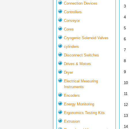
Connection Devices
3
Controllers
4
Conveyor
5
Cores
Cryogenic Solenoid Valves
6
cylinders
7
Disconnect Switches
8
Drives & Motors
9
Dryer
Electrical Measuring
10
Instruments
11
Encoders
Energy Monitoring
12
Ergonomics Testing Kits
13
Extrusion
14