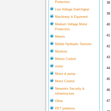
Protectors
38
Low Voltage Switchgear
39
Machinery & Equiment
Medium Voltage Motor
40
Protectors
41
Meters
Mobile Hydraulic Sensors
42
Monitors
43
Motion Control
motor
44
Motor & pump
45
Motor Control
Networks Security &
46
Infrastructure
47
Other
PET preforms