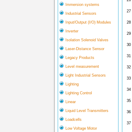
Immersion systems
27
Industrial Sensors
Input/Output (I/O) Modules
28
Inverter
29
Isolation Solenoid Valves
30
Laser-Distance Sensor
31
Legacy Products
Level measurement
32
Light Industrial Sensors
33
Lighting
34
Lighting Control
35
Linear
Liquid Level Transmitters
36
Loadcells
37
Low Voltage Motor