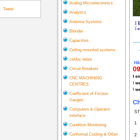
Analog Microelectronics
Tweet
Analytics
Antenna Systems
Blender
Capacitors
Ceiling-mounted systems
celduc-relais
Hãy
09
Circuit Breakers
I 
CNC MACHINING
I
we
CENTRES
I
we
Coefficient of Friction
Gauges
Ch
Computers & Operator
ST
Interface
1
Condition Monitoring
Conformal Cooling & Other
2