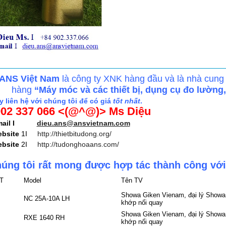
ANS Việt Nam
là công ty XNK hàng đầu và là nhà cung
hàng
“Máy móc và các thiết bị, dụng cụ đo lường
 liên hệ với chúng tôi để có giá
tốt nhất
.
02 337 066 <(@^@)> Ms Diệu
email I
dieu.ans@ansvietnam.com
bsite
1I
http://thietbitudong.org/
bsite
2I
http://tudonghoaans.com/
úng tôi rất mong được hợp tác thành công với
T
Model
Tên TV
Showa Giken Vienam, đại lý Showa 
NC 25A-10A LH
khớp nối quay
Showa Giken Vienam, đại lý Showa 
RXE 1640 RH
khớp nối quay