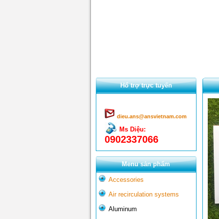
Hổ trợ trực tuyến
dieu.ans@ansvietnam.com
Ms Diệu:
0902337066
Menu sản phẩm
Accessories
Air recirculation systems
Aluminum