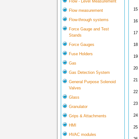
Flow - Level Measurement
15
Flow measurement
Flow-through systems
16
Force Gauge and Test
17
Stands
Force Gauges
18
Fuse Holders
19
Gas
20
Gas Detection System
21
General Purpose Solenoid
Valves
22
Glass
23
Granulator
24
Grips & Attachments
HMI
25
HVAC modules
26