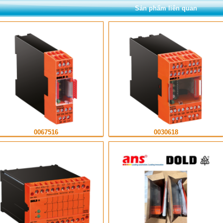
Sản phẩm liên quan
0067516
0030618