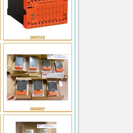
0041519
0004057