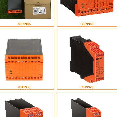
0059906
0059905
0049531
0049528