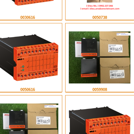
0030616
0050738
0050616
0059908