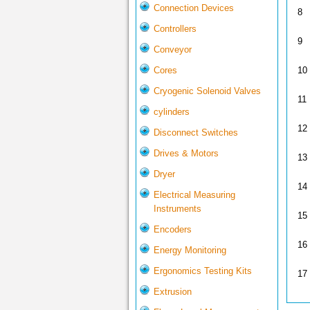
Connection Devices
8
Controllers
9
Conveyor
10
Cores
Cryogenic Solenoid Valves
11
cylinders
12
Disconnect Switches
Drives & Motors
13
Dryer
14
Electrical Measuring
Instruments
15
Encoders
16
Energy Monitoring
Ergonomics Testing Kits
17
Extrusion