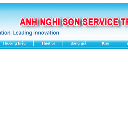
Thương hiệu
Thiết bị
Bảng giá
Kho
T