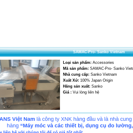
SAMAC-Pro- Sanko Vietnam
Loại sản phẩm:
Accessories
Mã sản phẩm:
SAMAC-Pro- Sanko Vie
Nhà cung cấp:
Sanko Vietnam
Xuất Xứ:
100% Japan Origin
Hãng sản xuất:
Sanko
Giá :
Vui lòng liên hệ
ANS Việt Nam
là công ty XNK hàng đầu và là nhà cung
hàng
“Máy móc và các thiết bị, dụng cụ đo lường
 liên hệ với chúng tôi để có giá
tốt nhất
.