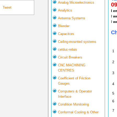
Analog Microelectronics
09
Tweet
Analytics
I 
I
we
Antenna Systems
I
we
Blender
Ch
Capacitors
Ceiling-mounted systems
celduc-relais
1
Circuit Breakers
2
CNC MACHINING
CENTRES
3
Coefficient of Friction
Gauges
4
Computers & Operator
5
Interface
6
Condition Monitoring
7
Conformal Cooling & Other