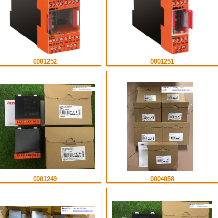
0001252
0001251
0001249
0004058