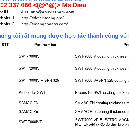
02 337 066 <(@^@)> Ms Diệu
email I
dieu.ans@ansvietnam.com
bsite
1I
http://thietbitudong.org/
bsite
2I
http://tudonghoaans.com/
úng tôi rất mong được hợp tác thành công với
STT
Part number
Pr
SWT-7000IV
SWT-7000IV coating thickness 
SWT-7200IV
SWT-7200IV coating thickness 
SWT-7000IV + SFN-325
SWT-7000IV+SFN-325 coating th
Probes for SWT
Probes for SWT coating thickne
SAMAC-FN
SAMAC-FN coating thickness me
SAMAC-Pro
SAMAC-Pro coating thickness m
SWT-7000IVF ELECTRO-MAG
SWT-7000IVF
METERS/Máy đo độ dày lớp ph