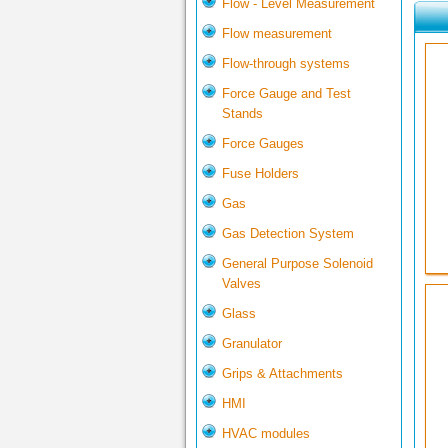
Flow - Level Measurement
Flow measurement
Flow-through systems
Force Gauge and Test
Stands
Force Gauges
Fuse Holders
Gas
Gas Detection System
General Purpose Solenoid
Valves
Glass
Granulator
Grips & Attachments
HMI
HVAC modules