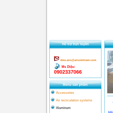
Hổ trợ trực tuyến
dieu.ans@ansvietnam.com
Ms Diệu:
0902337066
Menu sản phẩm
Accessories
Air recirculation systems
Aluminum
Hãy