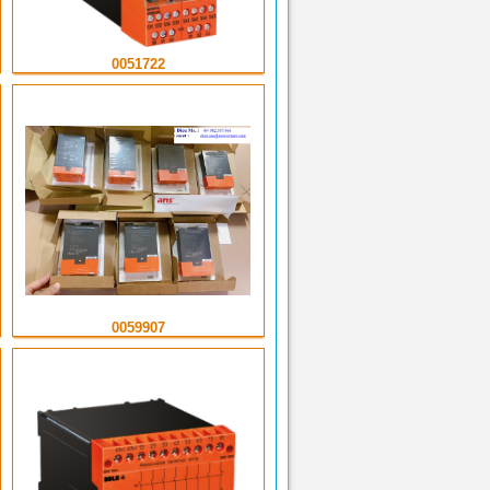
0051722
0059907