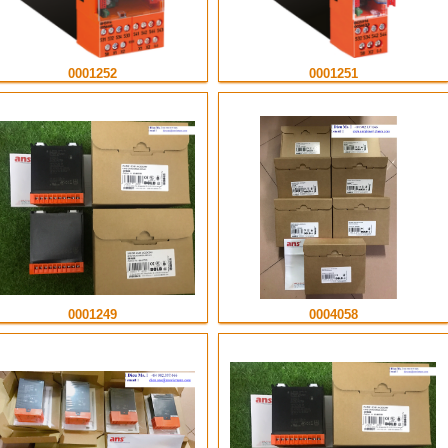
0001252
0001251
0001249
0004058