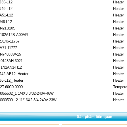
J35-L12
Heater
J49-L12
Heater
A51-L12
Heater
J46-L12
Heater
N21B10S
Heater
102A12S-A00AR
Heater
J146-11757
Heater
A71-11777
Heater
N740J8W-15
Heater
01J3AH-3021
Heater
1N2AN1-H12
Heater
J42-AB12_Heater
Heater
J6-L12_Heater
Heater
2T-60C0-0000
Temperat
3055502_1 1/4X3 3/32-240V-46W
Heater
3030500 _2 11/16X2 3/4-240V-23W
Heater
Sản phẩm liên quan