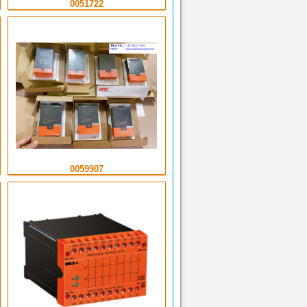
0051722
0059907