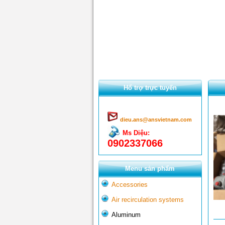
Hổ trợ trực tuyến
dieu.ans@ansvietnam.com
Ms Diệu:
0902337066
Menu sản phẩm
Accessories
Air recirculation systems
Aluminum