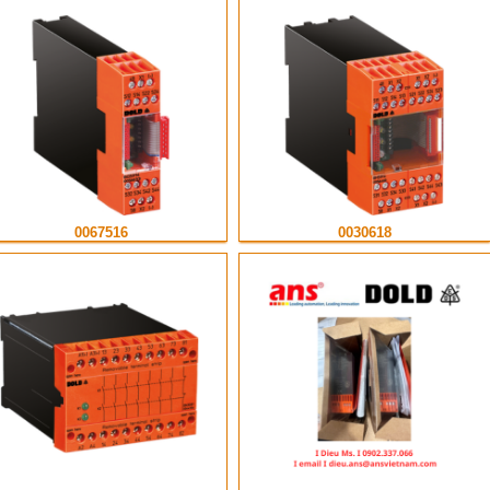
0067516
0030618