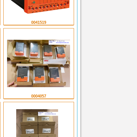
0041519
0004057