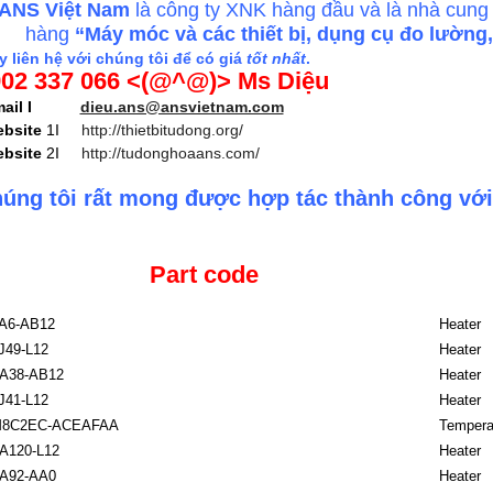
ANS Việt Nam
là công ty XNK hàng đầu và là nhà cung
hàng
“Máy móc và các thiết bị, dụng cụ đo lường
 liên hệ với chúng tôi để có giá
tốt nhất
.
02 337 066 <(@^@)> Ms Diệu
email I
dieu.ans@ansvietnam.com
bsite
1I
http://thietbitudong.org/
bsite
2I
http://tudonghoaans.com/
úng tôi rất mong được hợp tác thành công với
Part code
A6-AB12
Heater
J49-L12
Heater
A38-AB12
Heater
J41-L12
Heater
8C2EC-ACEAFAA
Temperat
A120-L12
Heater
A92-AA0
Heater