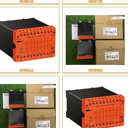
0030616
0050738
0050616
0059908