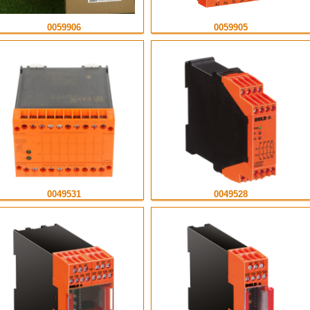
0059906
0059905
0049531
0049528