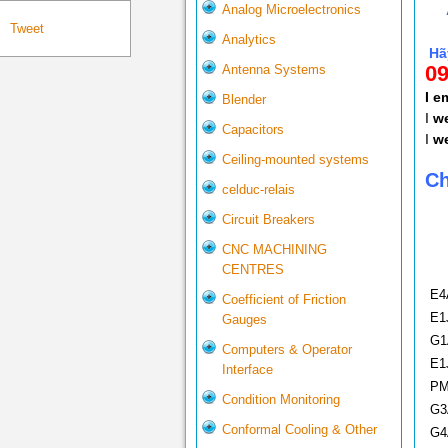
Analog Microelectronics
Tweet
Analytics
Hãy
09
Antenna Systems
I 
Blender
I
we
Capacitors
I
we
Ceiling-mounted systems
Ch
celduc-relais
Circuit Breakers
CNC MACHINING
CENTRES
E4
Coefficient of Friction
E1
Gauges
G1
Computers & Operator
E1
Interface
PM
Condition Monitoring
G3
Conformal Cooling & Other
G4