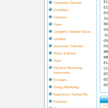
E1
Connection Devices
E2
Controllers
E3
Conveyor
J3
RD
Cores
VS
Cryogenic Solenoid Valves
G2
cylinders
G5
Disconnect Switches
FO
MB
Drives & Motors
MB
Dryer
E1
Electrical Measuring
C1
Instruments
DC
02
Encoders
02
Energy Monitoring
Ergonomics Testing Kits
Extrusion