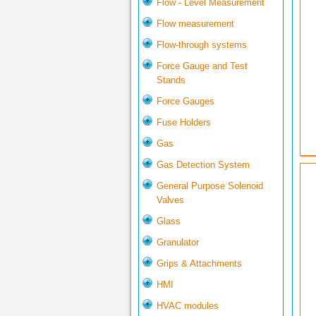
Flow - Level Measurement
Flow measurement
Flow-through systems
Force Gauge and Test
Stands
Force Gauges
Fuse Holders
Gas
Gas Detection System
General Purpose Solenoid
Valves
Glass
Granulator
Grips & Attachments
HMI
HVAC modules