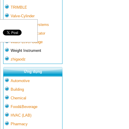
TRIMBLE
Valve-Cylinder
Wall-mounted systems
Water Gate Indicator
Water Level Gauge
Weight Instrument
zhigaodz
Ứng dụng
Automotive
Building
Chemical
Food&Beverage
HVAC (LAB)
Pharmacy