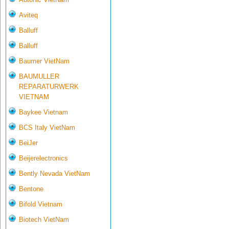
Aviteq
Balluff
Balluff
Baumer VietNam
BAUMULLER
REPARATURWERK
VIETNAM
Baykee Vietnam
BCS Italy VietNam
BeiJer
Beijerelectronics
Bently Nevada VietNam
Bentone
Bifold Vietnam
Biotech VietNam