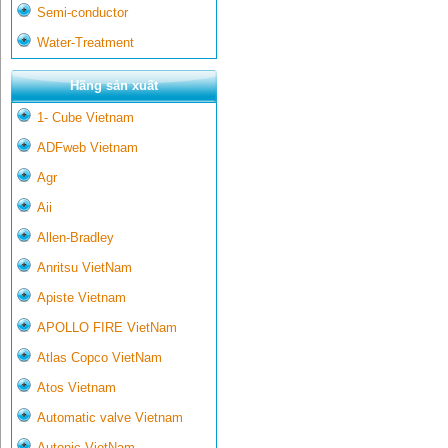
Semi-conductor
Water-Treatment
Hãng sản xuất
1- Cube Vietnam
ADFweb Vietnam
Agr
Aii
Allen-Bradley
Anritsu VietNam
Apiste Vietnam
APOLLO FIRE VietNam
Atlas Copco VietNam
Atos Vietnam
Automatic valve Vietnam
Autonic VietNam