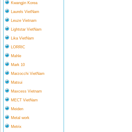
Kwangjin Korea
Laurels VietNam
Leuze Vietnam
Lightstar VietNam
Lika VietNam
LORRIC
Mahle
Mark 10
Marzocchi VietNam
Matsui
Maxcess Vietnam
MECT VietNam
Meiden
Metal work
Metrix