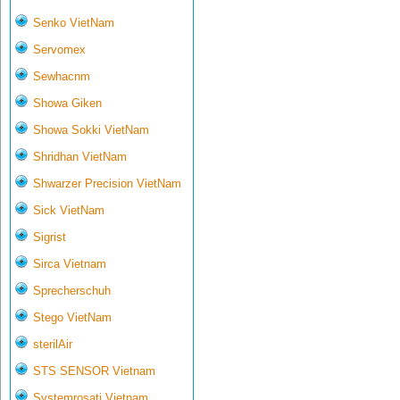
Senko VietNam
Servomex
Sewhacnm
Showa Giken
Showa Sokki VietNam
Shridhan VietNam
Shwarzer Precision VietNam
Sick VietNam
Sigrist
Sirca Vietnam
Sprecherschuh
Stego VietNam
sterilAir
STS SENSOR Vietnam
Systemrosati Vietnam