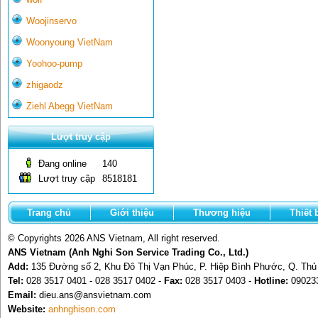
Woojinservo
Woonyoung VietNam
Yoohoo-pump
zhigaodz
Ziehl Abegg VietNam
Lượt truy cập
Đang online
140
Lượt truy cập
8518181
Trang chủ
Giới thiệu
Thương hiệu
Thiết 
© Copyrights 2026 ANS Vietnam, All right reserved.
ANS Vietnam (Anh Nghi Son Service Trading Co., Ltd.)
Add:
135 Đường số 2, Khu Đô Thị Vạn Phúc, P. Hiệp Bình Phước, Q. Th
Tel:
028 3517 0401 - 028 3517 0402 -
Fax:
028 3517 0403 -
Hotline:
09023
Email:
dieu.ans@ansvietnam.com
Website:
anhnghison.com