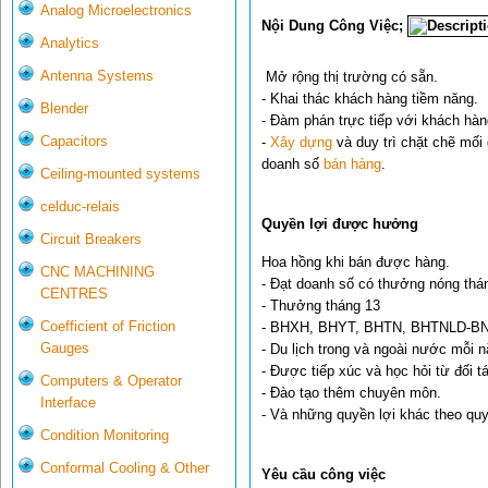
Analog Microelectronics
Nội Dung Công Việc;
Analytics
Antenna Systems
Mở rộng thị trường có sẵn.
- Khai thác khách hàng tiềm năng.
Blender
- Đàm phán trực tiếp với khách hàn
Capacitors
-
Xây dựng
và duy trì chặt chẽ mối
doanh số
bán hàng
.
Ceiling-mounted systems
celduc-relais
Quyền lợi được hưởng
Circuit Breakers
Hoa hồng khi bán được hàng.
CNC MACHINING
- Đạt doanh số có thưởng nóng thá
CENTRES
- Thưởng tháng 13
Coefficient of Friction
- BHXH, BHYT, BHTN, BHTNLD-B
Gauges
- Du lịch trong và ngoài nước mỗi n
- Được tiếp xúc và học hỏi từ đối t
Computers & Operator
- Đào tạo thêm chuyên môn.
Interface
- Và những quyền lợi khác theo qu
Condition Monitoring
Conformal Cooling & Other
Yêu cầu công việc