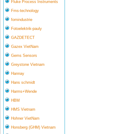
Fluke Process Instruments
Fms-technology
fomindustrie
Fotoelektrik-pauly
GAZDETECT
Gazex VietNam
Gems Sensors
Greystone Vietnam
Hannay
Hans schmidt
Harms+Wende
HBM
HMS Vietnam
Hohner VietNam
Honsberg (GHM) Vietnam