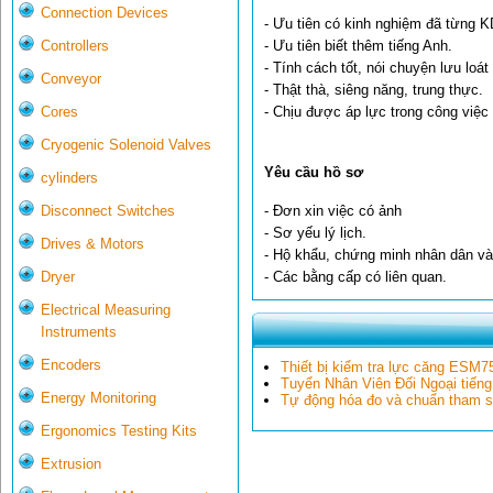
Connection Devices
- Ưu tiên có kinh nghiệm đã từng 
Controllers
- Ưu tiên biết thêm tiếng Anh.
- Tính cách tốt, nói chuyện lưu loát
Conveyor
- Thật thà, siêng năng, trung thực.
Cores
- Chịu được áp lực trong công việc
Cryogenic Solenoid Valves
Yêu cầu hồ sơ
cylinders
- Đơn xin việc có ảnh
Disconnect Switches
- Sơ yếu lý lịch.
Drives & Motors
- Hộ khẩu, chứng minh nhân dân v
- Các bằng cấp có liên quan.
Dryer
Electrical Measuring
Instruments
Encoders
Thiết bị kiểm tra lực căng ESM7
Tuyển Nhân Viên Đối Ngoại tiếng
Energy Monitoring
Tự động hóa đo và chuẩn tham 
Ergonomics Testing Kits
Extrusion