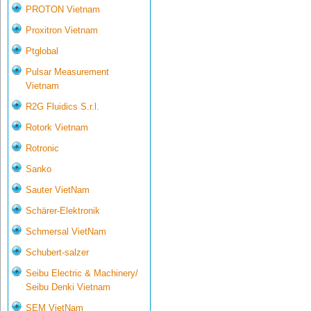
PROTON Vietnam
Proxitron Vietnam
Ptglobal
Pulsar Measurement
Vietnam
R2G Fluidics S.r.l.
Rotork Vietnam
Rotronic
Sanko
Sauter VietNam
Schärer-Elektronik
Schmersal VietNam
Schubert-salzer
Seibu Electric & Machinery/
Seibu Denki Vietnam
SEM VietNam