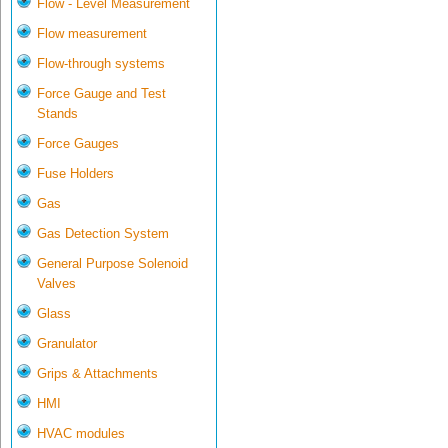
Flow - Level Measurement
Flow measurement
Flow-through systems
Force Gauge and Test
Stands
Force Gauges
Fuse Holders
Gas
Gas Detection System
General Purpose Solenoid
Valves
Glass
Granulator
Grips & Attachments
HMI
HVAC modules