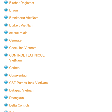
Bircher Reglomat
Braun
Bronkhorst VietNam
Burkert VietNam
celduc-relais
Cermate
Checkline Vietnam
CONTROL TECHNIQUE
VietNam
Corken
Cosaxentaur
CSF Pumps Inox VietNam
Datapaq Vietnam
Ddongkun
Delta Controls