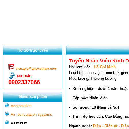
Hổ trợ trực tuyến
Tuyển Nhân Viên Kinh 
Nơi làm việc:
Hồ Chí Min
h
dieu.ans@ansvietnam.com
Loại hình công việc: Toàn thời gian
Ms Diệu:
Mức lương: Thương Lượng
0902337066
· Kinh nghiệm: dưới 1 năm hoặc
Menu sản phẩm
· Cấp bậc: Nhân Viên
Accessories
· Số lượng: 10 (Nam và Nữ)
Air recirculation systems
· Trình độ học vấn: Cao Đẳng ho
Aluminum
Ngành nghề:
Điện - Điện tử - Điệ