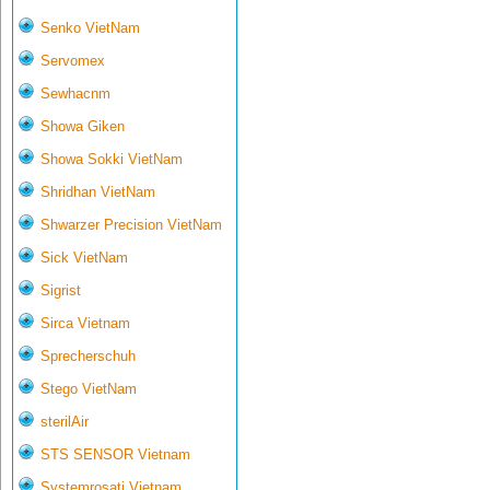
Senko VietNam
Servomex
Sewhacnm
Showa Giken
Showa Sokki VietNam
Shridhan VietNam
Shwarzer Precision VietNam
Sick VietNam
Sigrist
Sirca Vietnam
Sprecherschuh
Stego VietNam
sterilAir
STS SENSOR Vietnam
Systemrosati Vietnam