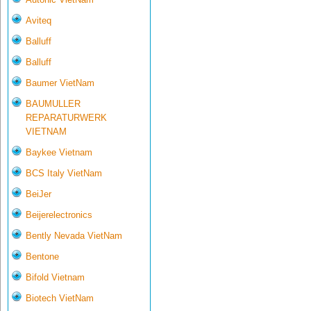
Aviteq
Balluff
Balluff
Baumer VietNam
BAUMULLER
REPARATURWERK
VIETNAM
Baykee Vietnam
BCS Italy VietNam
BeiJer
Beijerelectronics
Bently Nevada VietNam
Bentone
Bifold Vietnam
Biotech VietNam