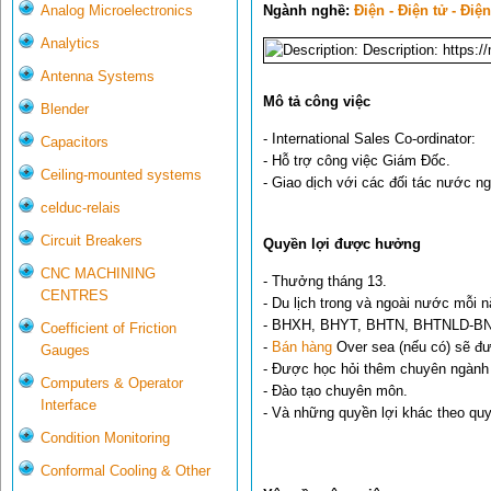
Ngành nghề:
Điện - Điện tử - Điệ
Analog Microelectronics
Analytics
Antenna Systems
Mô tả công việc
Blender
- International Sales Co-ordinator:
Capacitors
- Hỗ trợ công việc Giám Đốc.
Ceiling-mounted systems
- Giao dịch với các đối tác nước ng
celduc-relais
Circuit Breakers
Quyền lợi được hưởng
CNC MACHINING
- Thưởng tháng 13.
CENTRES
- Du lịch trong và ngoài nước mỗi n
- BHXH, BHYT, BHTN, BHTNLD-B
Coefficient of Friction
-
Bán hàng
Over sea (nếu có) sẽ đ
Gauges
- Được học hỏi thêm chuyên ngành 
Computers & Operator
- Đào tạo chuyên môn.
Interface
- Và những quyền lợi khác theo qu
Condition Monitoring
Conformal Cooling & Other