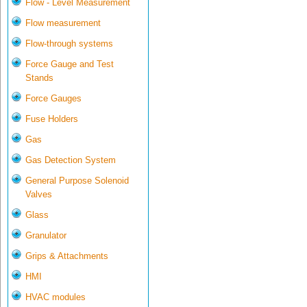
Flow - Level Measurement
Flow measurement
Flow-through systems
Force Gauge and Test
Stands
Force Gauges
Fuse Holders
Gas
Gas Detection System
General Purpose Solenoid
Valves
Glass
Granulator
Grips & Attachments
HMI
HVAC modules