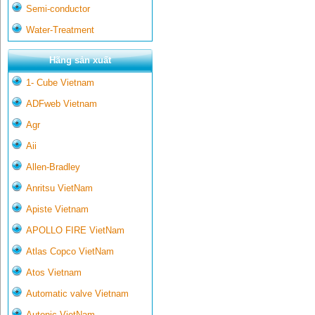
Semi-conductor
Water-Treatment
Hãng sản xuất
1- Cube Vietnam
ADFweb Vietnam
Agr
Aii
Allen-Bradley
Anritsu VietNam
Apiste Vietnam
APOLLO FIRE VietNam
Atlas Copco VietNam
Atos Vietnam
Automatic valve Vietnam
Autonic VietNam