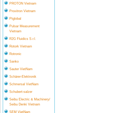
PROTON Vietnam
Proxitron Vietnam
Ptglobal
Pulsar Measurement
Vietnam
R2G Fluidics S.r.l.
Rotork Vietnam
Rotronic
Sanko
Sauter VietNam
Schärer-Elektronik
Schmersal VietNam
Schubert-salzer
Seibu Electric & Machinery/
Seibu Denki Vietnam
SEM VietNam