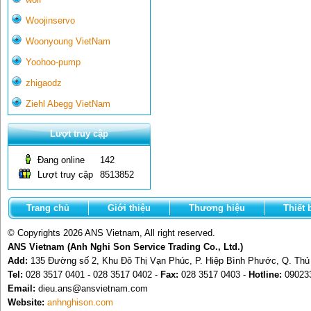
Woojinservo
Woonyoung VietNam
Yoohoo-pump
zhigaodz
Ziehl Abegg VietNam
Lượt truy cập
Đang online
142
Lượt truy cập
8513852
Trang chủ
Giới thiệu
Thương hiệu
Thiết 
© Copyrights 2026 ANS Vietnam, All right reserved.
ANS Vietnam (Anh Nghi Son Service Trading Co., Ltd.)
Add:
135 Đường số 2, Khu Đô Thị Vạn Phúc, P. Hiệp Bình Phước, Q. Th
Tel:
028 3517 0401 - 028 3517 0402 -
Fax:
028 3517 0403 -
Hotline:
09023
Email:
dieu.ans@ansvietnam.com
Website:
anhnghison.com