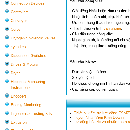
Yêu cầu công việc
Connection Devices
- Giỏi tiếng Nhật hoặc Hàn ưu tiên 
Controllers
- Nhiệt tình, chăm chỉ, chịu khó, ch
Conveyor
- Ưu tiên thông thạo nhiều ngoại ng
- Thành thạo vi tính
văn phòng
.
Cores
- Cầu tiến trong công việc.
Cryogenic Solenoid Valves
- Ngoại giao tốt, khả năng nói chuyệ
- Thật thà, trung thực, siêng năng
cylinders
Disconnect Switches
Yêu cầu hồ sơ
Drives & Motors
- Đơn xin việc có ảnh
Dryer
- Sơ yếu lý lịch.
Electrical Measuring
- Hộ khẩu, chứng minh nhân dân v
Instruments
- Các bằng cấp có liên quan.
Encoders
Energy Monitoring
Thiết bị kiểm tra lực căng ESM7
Ergonomics Testing Kits
Tuyển Nhân Viên Kinh Doanh
Tự động hóa đo và chuẩn tham 
Extrusion