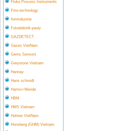
Fluke Process Instruments
Fms-technology
fomindustrie
Fotoelektrik-pauly
GAZDETECT
Gazex VietNam
Gems Sensors
Greystone Vietnam
Hannay
Hans schmidt
Harms+Wende
HBM
HMS Vietnam
Hohner VietNam
Honsberg (GHM) Vietnam