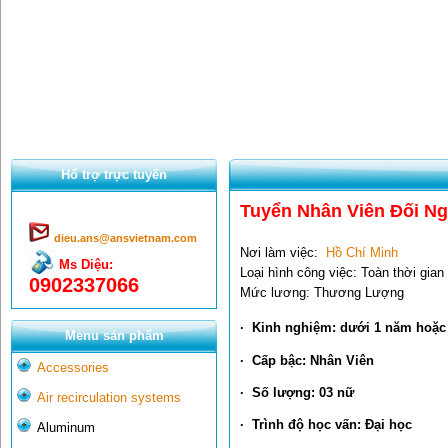
Hổ trợ trực tuyến
Tuyển Nhân Viên Đối Ng
dieu.ans@ansvietnam.com
Nơi làm việc:
Hồ Chí Minh
Ms Diệu:
Loại hình công việc: Toàn thời gian
0902337066
Mức lương: Thương Lượng
· Kinh nghiệm: dưới 1 năm hoặc
Menu sản phẩm
· Cấp bậc: Nhân Viên
Accessories
· Số lượng: 03 nữ
Air recirculation systems
· Trình độ học vấn: Đại học
Aluminum