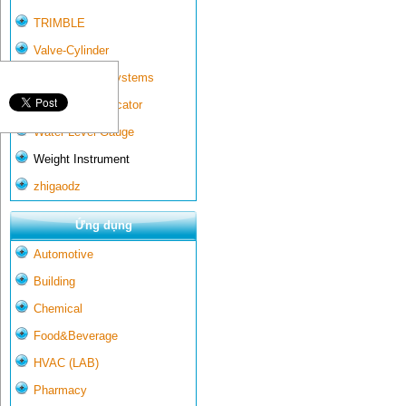
TRIMBLE
Valve-Cylinder
Wall-mounted systems
Water Gate Indicator
Water Level Gauge
Weight Instrument
zhigaodz
Ứng dụng
Automotive
Building
Chemical
Food&Beverage
HVAC (LAB)
Pharmacy