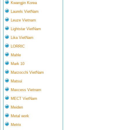
Kwangjin Korea
Laurels VietNam
Leuze Vietnam
Lightstar VietNam
Lika VietNam
LORRIC
Mahle
Mark 10
Marzocchi VietNam
Matsui
Maxcess Vietnam
MECT VietNam
Meiden
Metal work
Metrix