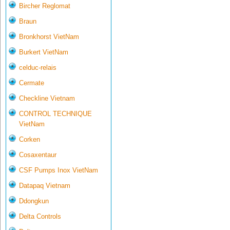
Bircher Reglomat
Braun
Bronkhorst VietNam
Burkert VietNam
celduc-relais
Cermate
Checkline Vietnam
CONTROL TECHNIQUE
VietNam
Corken
Cosaxentaur
CSF Pumps Inox VietNam
Datapaq Vietnam
Ddongkun
Delta Controls